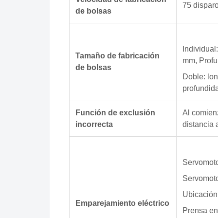
75 disparo
de bolsas
Individual
Tamaño de fabricación
mm, Profu
de bolsas
Doble: lo
profundid
Función de exclusión
Al comienz
incorrecta
distancia a
Servomoto
Servomoto
Ubicación
Emparejamiento eléctrico
Prensa en 