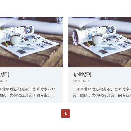
业期刊
专业期刊
01-07
2026-01-07
企业的成就都离不开高素质专业的
一切企业的成就都离不开高素质专
团队，为持续提升员工的专业知识
员工团队，为持续提升员工的专业
业技能，我们为全体员工提供了内
和职业技能，我们为全体员工提供
泛的进修与始终关注对年轻员人的
容广泛的进修与始终关注对年轻员
育，作为公司的企业要求及传统。
再教育，作为公司的企业要求及传
1