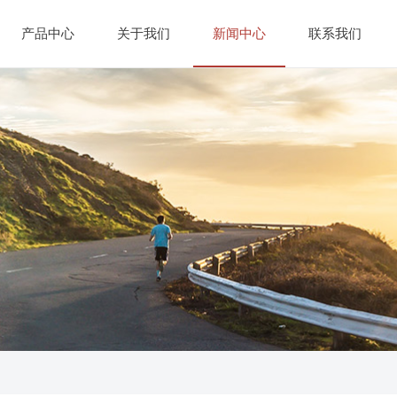
产品中心
关于我们
新闻中心
联系我们